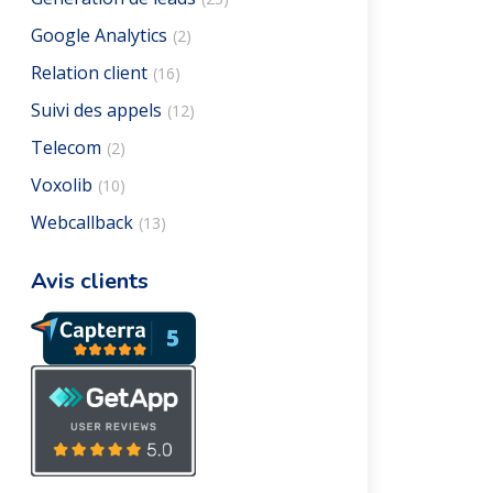
Google Analytics
(2)
Relation client
(16)
Suivi des appels
(12)
Telecom
(2)
Voxolib
(10)
Webcallback
(13)
Avis clients