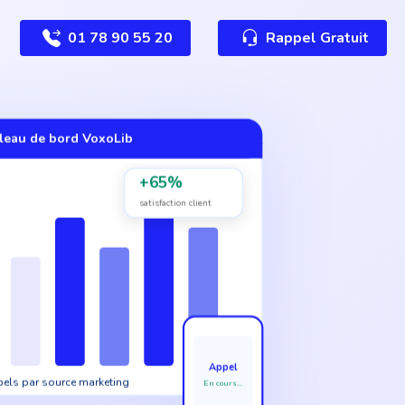
01 78 90 55 20
Rappel Gratuit
leau de bord VoxoLib
+65%
satisfaction client
Appel
els par source marketing
En cours...