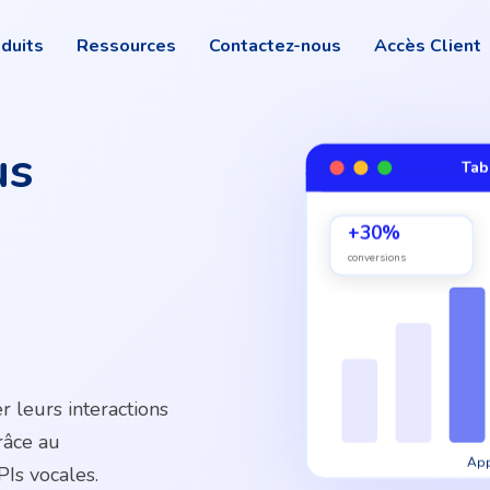
duits
Ressources
Contactez-nous
Accès Client
us
Tab
+30%
conversions
r leurs interactions
râce au
App
PIs vocales.