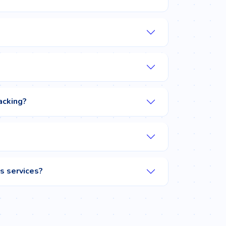
acking?
os services?