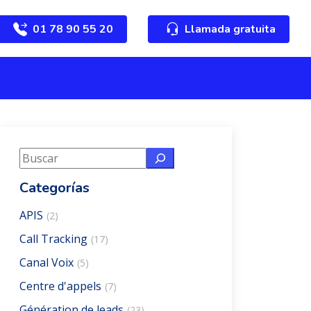
01 78 90 55 20
Llamada gratuita
Buscar
Categorías
APIS
(2)
Call Tracking
(17)
Canal Voix
(5)
Centre d'appels
(7)
Génération de leads
(23)