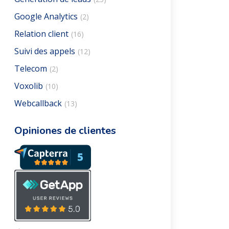
Google Analytics
(2)
Relation client
(16)
Suivi des appels
(12)
Telecom
(2)
Voxolib
(10)
Webcallback
(13)
Opiniones de clientes