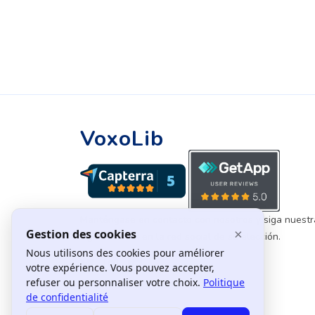
VoxoLib
Manténgase en contacto con nosotros y siga nuestra
siguiéndonos en la red social de su elección.