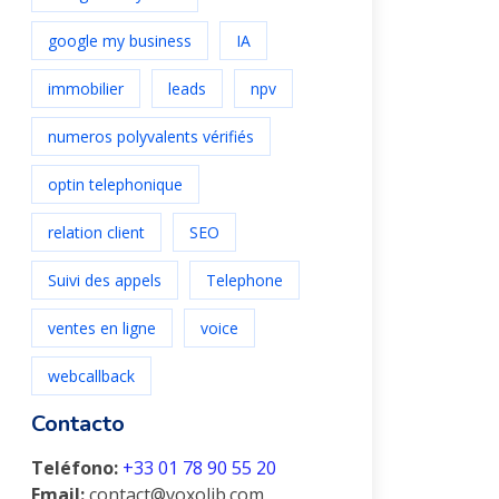
google my business
IA
immobilier
leads
npv
numeros polyvalents vérifiés
optin telephonique
relation client
SEO
Suivi des appels
Telephone
ventes en ligne
voice
webcallback
Contacto
Teléfono:
+33 01 78 90 55 20
Email:
contact@voxolib.com